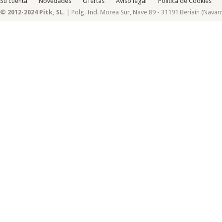
Su cuenta
Novedades
Ofertas
Aviso legal
Política de Cookies
© 2012-2024 Pitk, SL.
| Polg. Ind. Morea Sur, Nave 89 - 31191 Beriaín (Navar